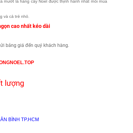
 lá mướt là hàng cây Noel được thịnh hành nhất mỗi mùa
g và cả trẻ nhỏ.
ngọn cao nhất kéo dài
i bảng giá đến quý khách hàng.
HONGNOEL.TOP
t lượng
TÂN BÌNH TP.HCM