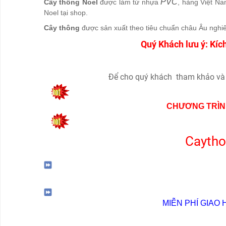
PVC
Cây thông Noel
được làm từ nhựa
, hàng Việt Na
THÔNG
Noel tại shop.
NOEL
Cây thông
được sản xuất theo tiêu chuẩn châu Âu nghiê
THEO
Quý Khách lưu ý: Kíc
KÍCH
THƯỚC
Để cho quý khách tham khảo và
PHỤ
KIỆN
CHƯƠNG TRÌNH
LIÊN
HỆ
Caytho
MIỄN PHÍ GIAO