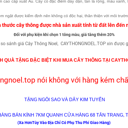
m cao cấp xuất Âu. Cây có đặc điểm dày dặn, tán lá rộng, màu xanh,
m ngặt được kiểm định nên không có độc hại, thân thiện với môi trườn
h thước cây thông được nhà sản xuất tính từ đất lên đến 
Đối với phụ kiện khi chọn 1 tông màu, giá tăng thêm 20%
 so sánh giá Cây Thông Noel, CAYTHONGNOEL.TOP xin được gử
 QUÀ TẶNG ĐẶC BIỆT KHI MUA CÂY THÔNG TẠI CAYT
ngnoel.top nói không với hàng kém chấ
TẶNG NGÔI SAO VÀ DÂY KIM TUYẾN
 HÀNG BÁN KÍNH 7KM QUANH CỬA HÀNG 68 TÂN TRANG, 
(Xa HơnTùy Vào Địa Chỉ Có Phụ Thu Phí Giao Hàng)