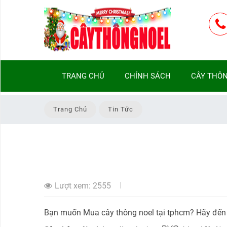
TRANG
TRANG CHỦ
CHÍNH SÁCH
CÂY THÔN
CHỦ
CHÍNH
Trang Chủ
Tin Tức
SÁCH
CÂY
THÔNG
NOEL
THEO
Lượt xem:
2555
LOẠI
Bạn muốn Mua cây thông noel tại tphcm? Hãy đ
CÂY