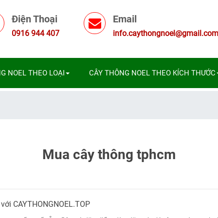
Điện Thoại
Email
0916 944 407
info.caythongnoel@gmail.co
G NOEL THEO LOẠI
CÂY THÔNG NOEL THEO KÍCH THƯỚC
Mua cây thông tphcm
ến với CAYTHONGNOEL.TOP