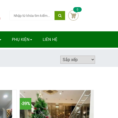
0
m
PHỤ KIỆN
LIÊN HỆ
-39%