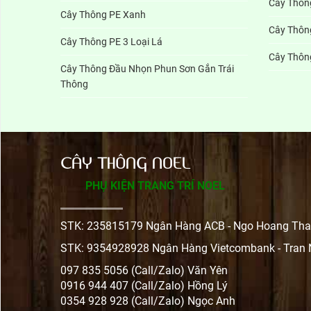
Cây Thôn
Cây Thông PE Xanh
Cây Thôn
Cây Thông PE 3 Loại Lá
Cây Thông
Cây Thông Đầu Nhọn Phun Sơn Gắn Trái
Thông
CÂY THÔNG NOEL
PHỤ KIỆN TRANG TRÍ NOEL
STK: 235815179 Ngân Hàng ACB - Ngo Hoang Tha
STK: 9354928928 Ngân Hàng Vietcombank - Tran
097 835 5056 (Call/Zalo) Văn Yên
0916 944 407 (Call/Zalo) Hồng Lý
0354 928 928 (Call/Zalo) Ngọc Anh