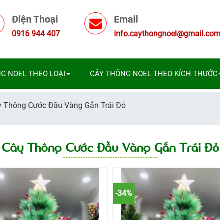
Điện Thoại
Email
0916 944 407
info.caythongnoel@gmail.co
G NOEL THEO LOẠI
CÂY THÔNG NOEL THEO KÍCH THƯỚC
 Thông Cước Đầu Vàng Gắn Trái Đỏ
Cây Thông Cước Đầu Vàng Gắn Trái Đỏ
-34%