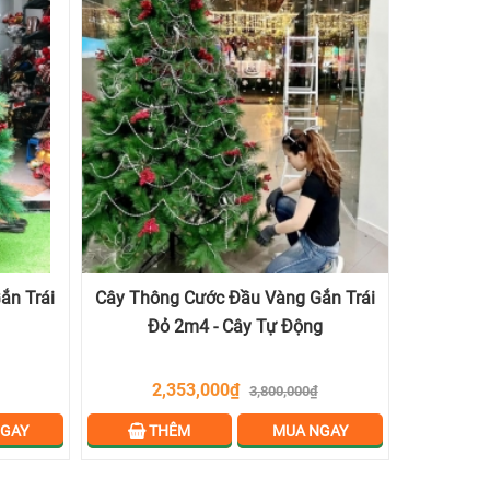
ắn Trái
Cây Thông Cước Đầu Vàng Gắn Trái
Đỏ 2m4 - Cây Tự Động
2,353,000₫
3,800,000₫
GAY
THÊM
MUA NGAY