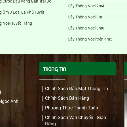
g Cước Đầu Vàng Gắn Trái Đỏ
Cây Thông Noel 2m4
g Ốm 3 Loại Lá Phủ Tuyết
Cây Thông Noel 3m
 Noel Tuyết Trắng
Cây Thông Noel 3m6
Cây Thông Noel trên 4m5
THÔNG TIN
Chính Sách Bảo Mật Thông Tin
i
Chính Sách Bán Hàng
 Ngoc Anh
Phương Thức Thanh Toán
Chính Sách Vận Chuyển - Giao
Hàng