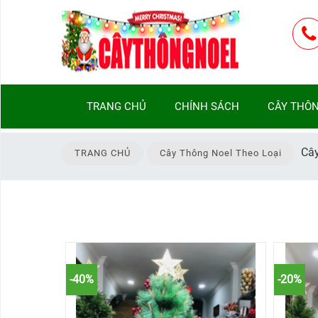
TRANG
TRANG CHỦ
CHÍNH SÁCH
CÂY THÔN
CHỦ
CHÍNH
Cây
TRANG CHỦ
Cây Thông Noel Theo Loại
SÁCH
CÂY
THÔNG
NOEL
THEO
LOẠI
-40%
-20%
CÂY