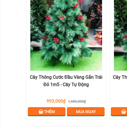
THÔNG
NOEL
THEO
KÍCH
THƯỚC
PHỤ
KIỆN
LIÊN
HỆ
Cây Thông Cước Đầu Vàng Gắn Trái
Cây Th
Đỏ 1m5 - Cây Tự Động
993,000₫
1,650,000₫
THÊM
MUA NGAY