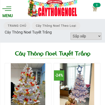
0
MENU
TRANG CHỦ
Cây Thông Noel Theo Loại
Cây Thông Noel Tuyết Trắng
TRANG
CHỦ
CHÍNH
Cây Thông Noel Tuyết Trắng
SÁCH
CÂY
THÔNG
-24%
NOEL
THEO
LOẠI
CÂY