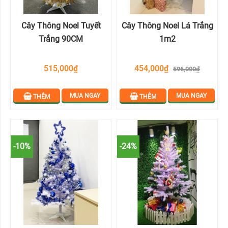
THÔNG
NOEL
Cây Thông Noel Tuyết
Cây Thông Noel Lá Trắng
THEO
Trắng 90CM
1m2
KÍCH
THƯỚC
515,000₫
454,000₫
596,000₫
PHỤ
MUA NGAY
MUA NGAY
THÊM
THÊM
KIỆN
LIÊN
HỆ
-10%
-24%