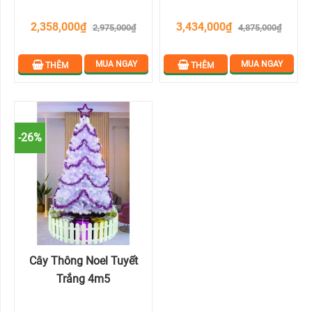
2,358,000₫
3,434,000₫
2,975,000₫
4,875,000₫
MUA NGAY
MUA NGAY
THÊM
THÊM
-26%
Cây Thông Noel Tuyết
Trắng 4m5