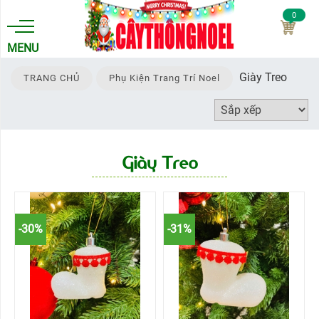
0
MENU
Giày Treo
TRANG CHỦ
Phụ Kiện Trang Trí Noel
TRANG
CHỦ
CHÍNH
Giày Treo
SÁCH
CÂY
THÔNG
-30%
-31%
NOEL
THEO
LOẠI
CÂY