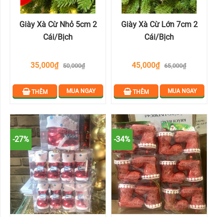
THÔNG
NOEL
Giày Xà Cừ Nhỏ 5cm 2
Giày Xà Cừ Lớn 7cm 2
THEO
Cái/bịch
Cái/bịch
KÍCH
THƯỚC
35,000₫
45,000₫
50,000₫
65,000₫
PHỤ
MUA NGAY
MUA NGAY
THÊM
THÊM
KIỆN
LIÊN
HỆ
-27%
-34%