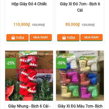
Hộp Giày Đỏ 4 Chiếc
Giày Xi Đỏ 7cm - Bịch 6
Cái
110,000₫
80,000₫
150,000₫
120,000₫
MUA NGAY
MUA NGAY
THÊM
THÊM
-25%
-59%
Giày Nhung - Bịch 6 Cái -
Giày Xi Đủ Màu 7cm- Bịch