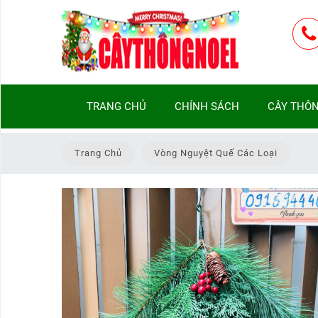
TRANG
TRANG CHỦ
CHÍNH SÁCH
CÂY THÔN
CHỦ
CHÍNH
Trang Chủ
Vòng Nguyệt Quế Các Loại
SÁCH
CÂY
THÔNG
NOEL
THEO
LOẠI
CÂY