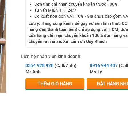
Đơn tỉnh chỉ nhận chuyển khoản trước 100%
Tư vấn MIỄN PHÍ 24/7
Có xuất hóa đơn VAT 10% - Giá chưa bao gồm V
Lưu ý: Hàng cồng kềnh, dễ gãy vỡ nên hình thức CO
hàng đến thanh toán tiền) chỉ áp dụng với HCM, đơn
cửa hàng chỉ nhận chuyển khoản 100% đơn hàng và
chuyển ra nhà xe. Xin cảm ơn Quý Khách
Liên hệ nhân viên kinh doanh:
0354 928 928
(Call/Zalo)
0916 944 407
(Cal
Mr.Anh
Ms.Lý
THÊM GIỎ HÀNG
ĐẶT HÀNG NH