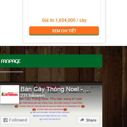
Giá từ 1,654,000 / cây
XEM CHI TIẾT
FANPAGE