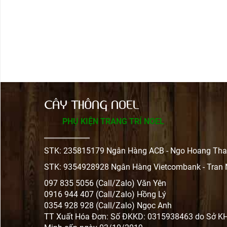
CÂY THÔNG NOEL
PHỤ KIỆN TRANG TRÍ NOEL
STK: 235815179 Ngân Hàng ACB - Ngo Hoang Tha
STK: 9354928928 Ngân Hàng Vietcombank - Tran
097 835 5056 (Call/Zalo) Văn Yên
0916 944 407 (Call/Zalo) Hồng Lý
0354 928 928 (Call/Zalo) Ngọc Anh
TT Xuất Hóa Đơn: Số ĐKKD: 0315938463 do Sở K