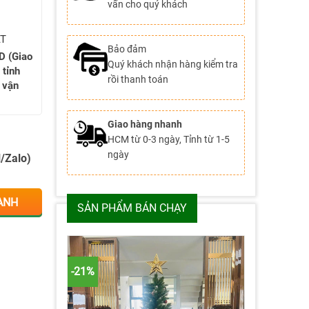
vấn cho quý khách
AT
Bảo đảm
D (Giao
Quý khách nhận hàng kiểm tra
 tỉnh
rồi thanh toán
 vận
Giao hàng nhanh
HCM từ 0-3 ngày, Tỉnh từ 1-5
ngày
l/Zalo)
ANH
SẢN PHẨM BÁN CHẠY
-21%