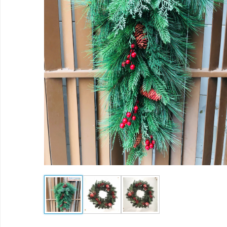
THÔNG
NOEL
THEO
KÍCH
THƯỚC
PHỤ
KIỆN
LIÊN
HỆ