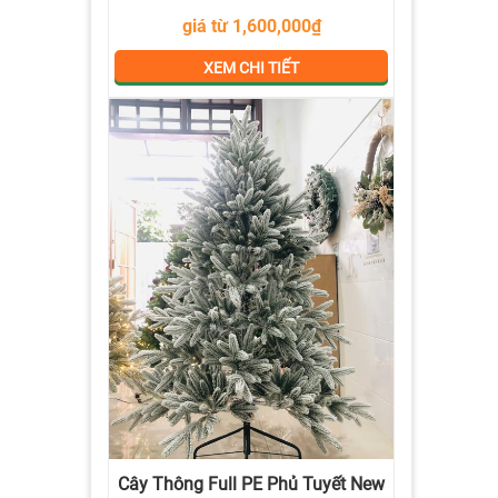
giá từ 1,600,000₫
XEM CHI TIẾT
Cây Thông Full PE Phủ Tuyết New