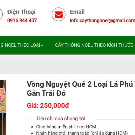
Điện Thoại
Email
0916 944 407
info.caythongnoel@gmail.co
G NOEL THEO LOẠI
CÂY THÔNG NOEL THEO KÍCH THƯỚC
Vòng Nguyệt Quế 2 Loại Lá Phủ
Gắn Trái Đỏ
Giá: 250,000đ
Tiêu chí của chúng tôi
Giao hàng miễn phí 7km HCM
Nhận hàng mới thanh toán (chỉ áp dụng HCM)