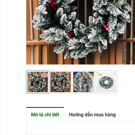
THÔNG
NOEL
THEO
KÍCH
THƯỚC
PHỤ
KIỆN
LIÊN
HỆ
Mô tả chi tiết
Hướng dẫn mua hàng