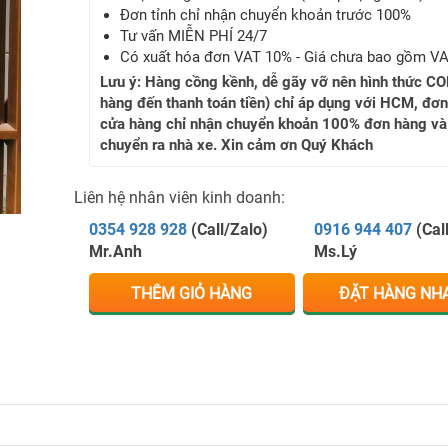
Đơn tỉnh chỉ nhận chuyển khoản trước 100%
Tư vấn MIỄN PHÍ 24/7
Có xuất hóa đơn VAT 10% - Giá chưa bao gồm V
Lưu ý: Hàng cồng kềnh, dễ gãy vỡ nên hình thức CO
hàng đến thanh toán tiền) chỉ áp dụng với HCM, đơn
cửa hàng chỉ nhận chuyển khoản 100% đơn hàng và
chuyển ra nhà xe. Xin cảm ơn Quý Khách
Liên hệ nhân viên kinh doanh:
0354 928 928
(Call/Zalo)
0916 944 407
(Cal
Mr.Anh
Ms.Lý
THÊM GIỎ HÀNG
ĐẶT HÀNG NH