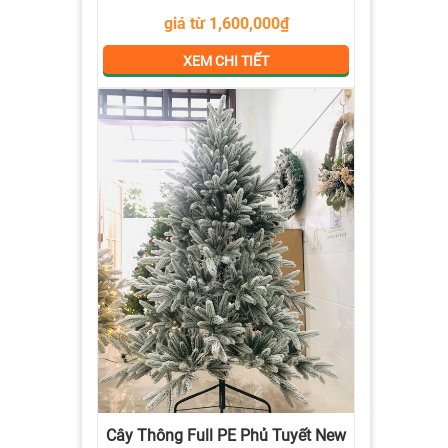
giá từ 1,600,000₫
XEM CHI TIẾT
Cây Thông Full PE Phủ Tuyết New