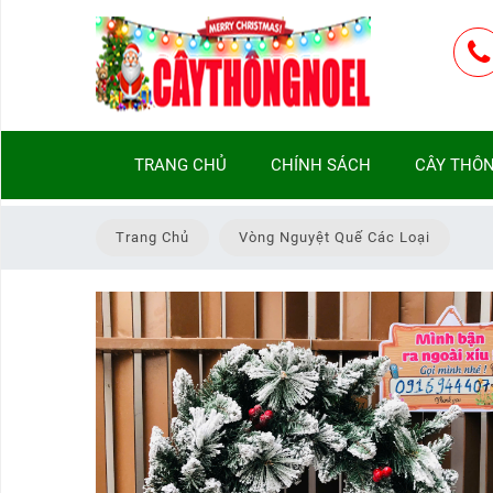
TRANG
TRANG CHỦ
CHÍNH SÁCH
CÂY THÔN
CHỦ
CHÍNH
Trang Chủ
Vòng Nguyệt Quế Các Loại
SÁCH
CÂY
THÔNG
NOEL
THEO
LOẠI
CÂY