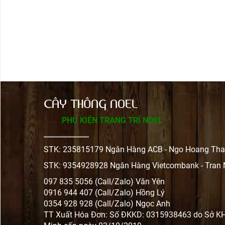
CÂY THÔNG NOEL
PHỤ KIỆN TRANG TRÍ NOEL
STK: 235815179 Ngân Hàng ACB - Ngo Hoang Tha
STK: 9354928928 Ngân Hàng Vietcombank - Tran
097 835 5056 (Call/Zalo) Văn Yên
0916 944 407 (Call/Zalo) Hồng Lý
0354 928 928 (Call/Zalo) Ngọc Anh
TT Xuất Hóa Đơn: Số ĐKKD: 0315938463 do Sở K