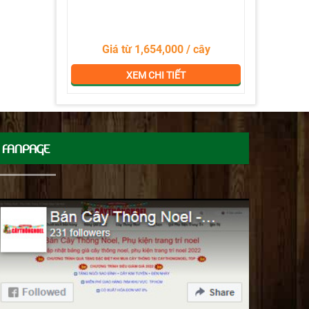
Giá từ 1,654,000 / cây
XEM CHI TIẾT
FANPAGE