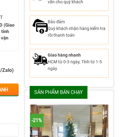
vấn cho quý khách
AT
Bảo đảm
D (Giao
Quý khách nhận hàng kiểm tra
 tỉnh
rồi thanh toán
 vận
Giao hàng nhanh
HCM từ 0-3 ngày, Tỉnh từ 1-5
ngày
l/Zalo)
ANH
SẢN PHẨM BÁN CHẠY
-21%